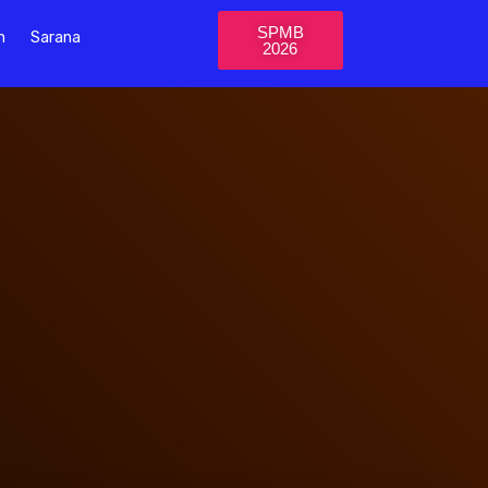
SPMB
n
Sarana
2026