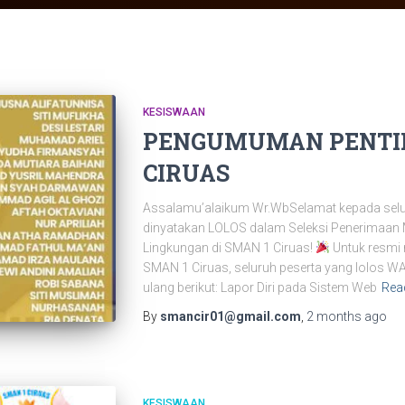
KESISWAAN
PENGUMUMAN PENTIN
CIRUAS
Assalamu’alaikum Wr.WbSelamat kepada selur
dinyatakan LOLOS dalam Seleksi Penerimaan M
Lingkungan di SMAN 1 Ciruas!
Untuk resmi 
SMAN 1 Ciruas, seluruh peserta yang lolos W
ulang berikut: Lapor Diri pada Sistem Web
Rea
By
smancir01@gmail.com
,
2 months
ago
KESISWAAN