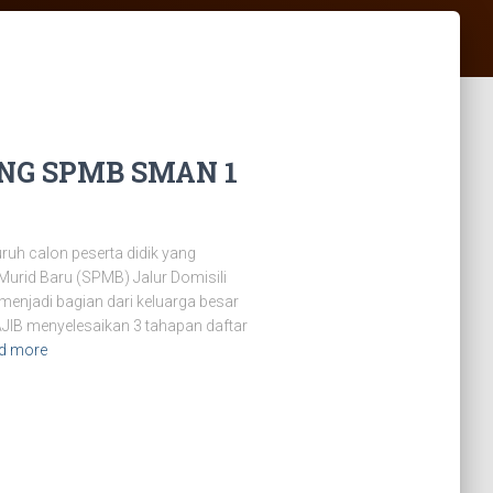
G SPMB SMAN 1
uh calon peserta didik yang
urid Baru (SPMB) Jalur Domisili
menjadi bagian dari keluarga besar
AJIB menyelesaikan 3 tahapan daftar
d more