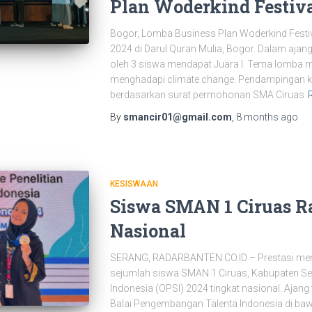
Plan Woderkind Festiv
Bogor, Lomba Business Plan Woderkind Festiva
2024 di Darul Quran Mulia, Bogor. Dalam ajang
oleh 3 siswa mendapat Juara I. Tema lomba 
menghadapi climate change. Pendampingan k
berdasarkan surat permohonan SMA Ciruas
By
smancir01@gmail.com
,
8 months
ago
KESISWAAN
Siswa SMAN 1 Ciruas Ra
Nasional
SERANG, RADARBANTEN.CO.ID – Prestasi mem
sejumlah siswa SMAN 1 Ciruas, Kabupaten Ser
Indonesia (OPSI) 2024 tingkat nasional. Ajan
Balai Pengembangan Talenta Indonesia di baw