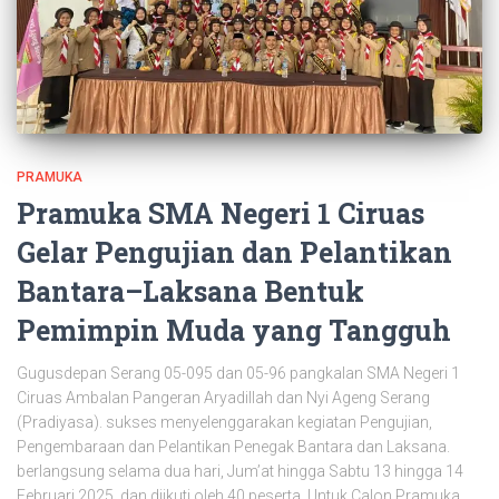
PRAMUKA
Pramuka SMA Negeri 1 Ciruas
Gelar Pengujian dan Pelantikan
Bantara–Laksana Bentuk
Pemimpin Muda yang Tangguh
Gugusdepan Serang 05-095 dan 05-96 pangkalan SMA Negeri 1
Ciruas Ambalan Pangeran Aryadillah dan Nyi Ageng Serang
(Pradiyasa). sukses menyelenggarakan kegiatan Pengujian,
Pengembaraan dan Pelantikan Penegak Bantara dan Laksana.
berlangsung selama dua hari, Jum’at hingga Sabtu 13 hingga 14
Februari 2025, dan diikuti oleh 40 peserta. Untuk Calon Pramuka