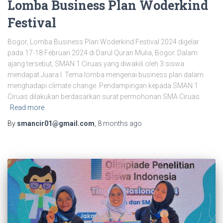
Lomba Business Plan Woderkind
Festival
Bogor, Lomba Business Plan Woderkind Festival 2024 digelar
pada 17-18 Februari 2024 di Darul Quran Mulia, Bogor. Dalam
ajang tersebut, SMAN 1 Ciruas yang diwakili oleh 3 siswa
mendapat Juara I. Tema lomba mengenai business plan dalam
menghadapi climate change. Pendampingan kepada SMAN 1
Ciruas dilakukan berdasarkan surat permohonan SMA Ciruas
Read more
By
smancir01@gmail.com
,
8 months
ago