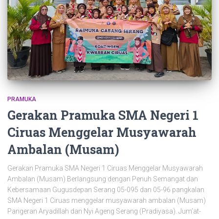
PRAMUKA
Gerakan Pramuka SMA Negeri 1
Ciruas Menggelar Musyawarah
Ambalan (Musam)
Gerakan Pramuka SMA Negeri 1 Ciruas Menggelar Musyawarah
Ambalan (Musam) Berlangsung dengan Penuh Semangat dan
Kebersamaan Gugusdepan Serang 05-095 dan 05-96 pangkalan
SMA Negeri 1 Ciruas menggelar musyawarah ambalan (Musam)
Pangeran Aryadillah dan Nyi Ageng Serang (Pradiyasa). Jum’at-