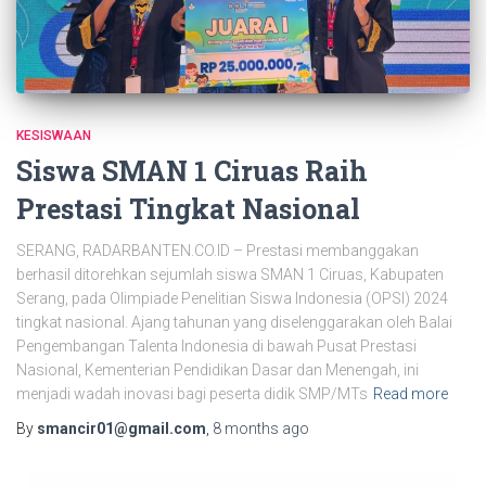
KESISWAAN
Siswa SMAN 1 Ciruas Raih
Prestasi Tingkat Nasional
SERANG, RADARBANTEN.CO.ID – Prestasi membanggakan
berhasil ditorehkan sejumlah siswa SMAN 1 Ciruas, Kabupaten
Serang, pada Olimpiade Penelitian Siswa Indonesia (OPSI) 2024
tingkat nasional. Ajang tahunan yang diselenggarakan oleh Balai
Pengembangan Talenta Indonesia di bawah Pusat Prestasi
Nasional, Kementerian Pendidikan Dasar dan Menengah, ini
menjadi wadah inovasi bagi peserta didik SMP/MTs
Read more
By
smancir01@gmail.com
,
8 months
ago