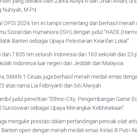
iset yang diwakili oleh Zahra Auliya R dan Jihan Alfiani, d
 Nuhiyah, M.Pd.
l OPSI 2024, tim ini tampil cemerlang dan berhasil merai
lmu Sosial dan Humaniora (ISH) dengan judul “HADE (Harmo
tik Banten sebagai Upaya Pelestarian Kearifan Lokal”.
i dari 7.835 tim seluruh Indonesia dari 163 sekolah dan 23 p
kolah Indonesia luar negeri dari Jeddah dan Malaysia.
a, SMAN 1 Ciruas juga berhasil meraih medali emas den
3 atas nama Lia Febriyanti dan Siti Alwiyah.
bil judul penelitian “Ethnic-City: Pengembangan Game Ed
al Surosowan sebagai Upaya Merangkai Kebhinekaan”.
ga mengukir prestasi dalam pertandingan pencak silat antar
a Banten open dengan meraih medali emas Kelas B Putri R