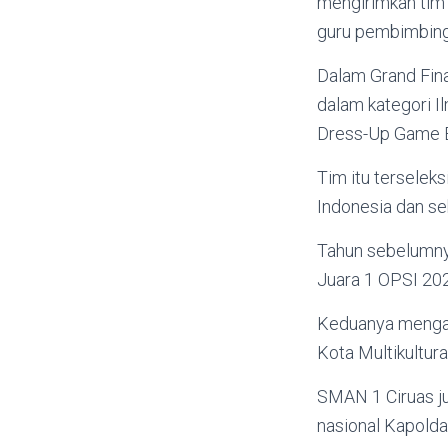
mengirimkan tim r
guru pembimbing
Dalam Grand Fina
dalam kategori I
Dress-Up Game Ba
Tim itu terseleks
Indonesia dan se
Tahun sebelumny
Juara 1 OPSI 202
Keduanya mengam
Kota Multikultur
SMAN 1 Ciruas ju
nasional Kapold