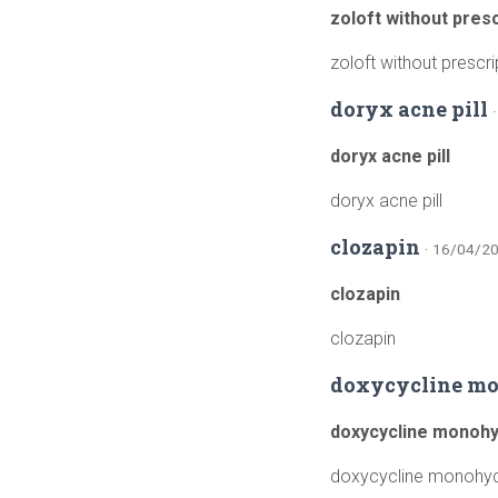
zoloft without presc
zoloft without prescri
doryx acne pill
doryx acne pill
doryx acne pill
clozapin
· 16/04/20
clozapin
clozapin
doxycycline mo
doxycycline monohy
doxycycline monohyd