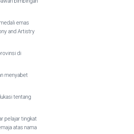
i bawah bimbingan
h medali emas
ny and Artistry
rovinsi di
gan menyabet
ukasi tentang
 pelajar tingkat
emaja atas nama