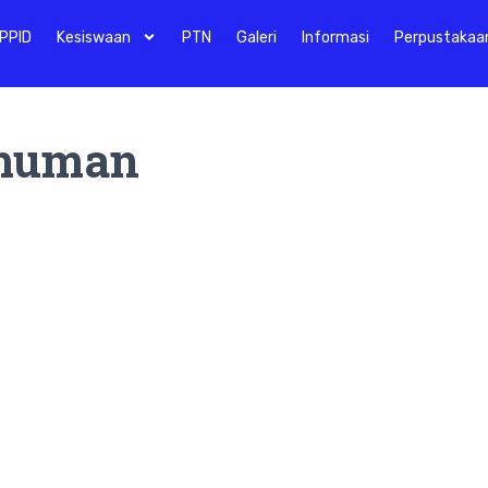
PPID
Kesiswaan
PTN
Galeri
Informasi
Perpustakaa
muman